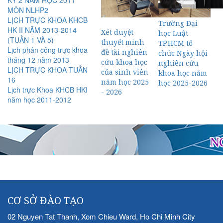
KỲ 2 NĂM HỌC 2011
MÔN NLHP2
LỊCH TRỰC KHOA KHCB
Trường Đại
HK II NĂM 2013-2014
Xét duyệt
học Luật
(TUẦN 1 VÀ 5)
thuyết minh
TP.HCM tổ
Lịch phân công trực khoa
đề tài nghiên
chức Ngày hội
tháng 12 năm 2013
cứu khoa học
nghiên cứu
LỊCH TRỰC KHOA TUẦN
của sinh viên
khoa học năm
16
năm học 2025
học 2025-2026
Lịch trực Khoa KHCB HKI
- 2026
năm học 2011-2012
CƠ SỞ ĐÀO TẠO
02 Nguyen Tat Thanh, Xom Chieu Ward, Ho Chi Minh City